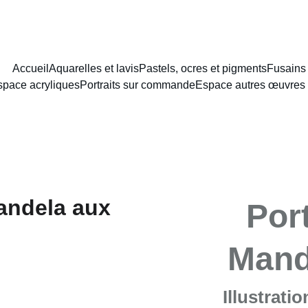
NCEMENT DU NOUVEAU SITE : PORTAIT AU LAVIS A PARTIR DE 8
Accueil
Aquarelles et lavis
Pastels, ocres et pigments
Fusains
space acryliques
Portraits sur commande
Espace autres œuvres 
Por
Mand
Illustrati