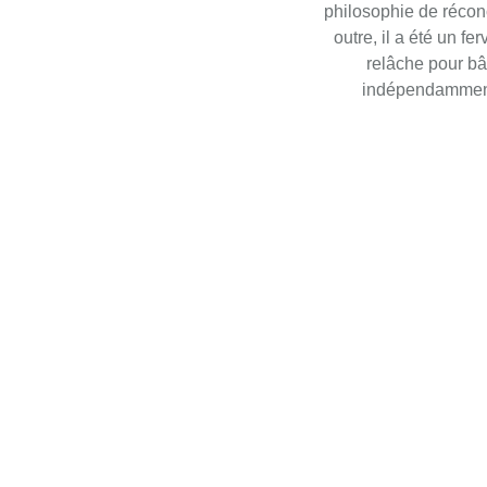
philosophie de réconc
outre, il a été un f
relâche pour bât
indépendamment d