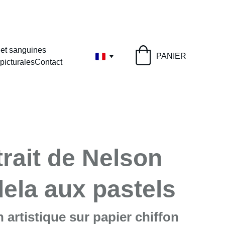
0 €
 et sanguines
PANIER
picturales
Contact
trait de Nelson
ela aux pastels
on artistique sur papier chiffon