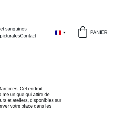
0 €
 et sanguines
PANIER
picturales
Contact
aritimes. Cet endroit 
alme unique qui attire de 
s et ateliers, disponibles sur 
erver votre place dans les 