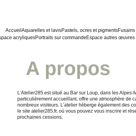
NCEMENT DU NOUVEAU SITE : PORTAIT AU LAVIS A PARTIR DE 8
Accueil
Aquarelles et lavis
Pastels, ocres et pigments
Fusains
space acryliques
Portraits sur commande
Espace autres œuvres 
A propos
L'Atelier285 est situé au Bar sur Loup, dans les Alpes-M
particulièrement accueillant, offre une atmosphère de c
nombreux visiteurs. L'atelier héberge également des cour
le site atelier285.fr, où vous pouvez vous inscrire et rés
prochaines cessions.