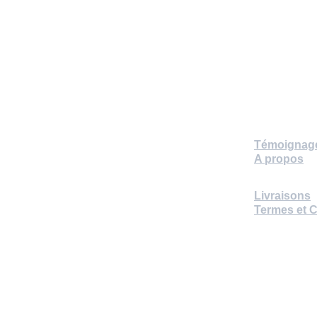
Atelier285
Témoignag
A propos
Le site des portraits
Livraisons
Termes et 
C
© 2024. Tous droits reservés.