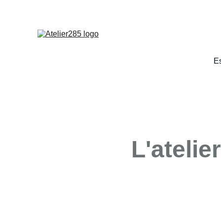
LA
E
L'atelier