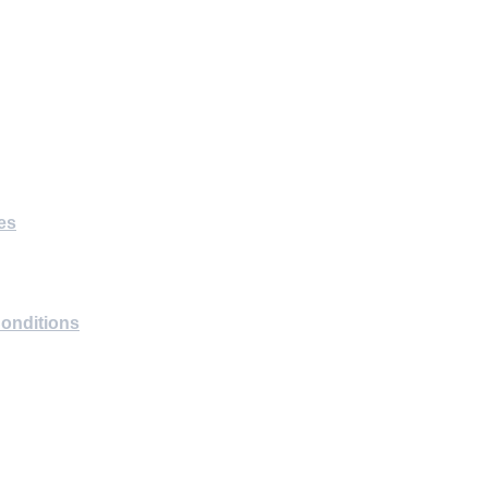
es
CONTACT
(33) 6 27 88 19 94
atelier@atelier285.com
onditions