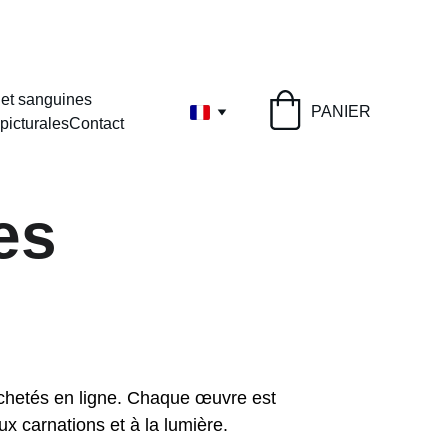
0 €
 et sanguines
PANIER
picturales
Contact
es
e achetés en ligne. Chaque œuvre est 
x carnations et à la lumière. 