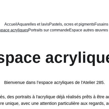
NCEMENT DU NOUVEAU SITE : PORTAIT AU LAVIS A PARTIR DE 8
Accueil
Aquarelles et lavis
Pastels, ocres et pigments
Fusains
space acryliques
Portraits sur commande
Espace autres œuvres 
space acryliqu
Bienvenue dans l’espace acryliques de l'Atelier 285.
ités, des portraits à l'acrylique déjà réalisés prêts à êtr
re unique, avec une attention particulière aux regards, au