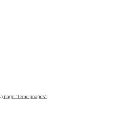
la
 page "Temoignages"
.