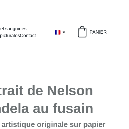
0 €
 et sanguines
PANIER
picturales
Contact
trait de Nelson
dela au fusain
n artistique originale sur papier