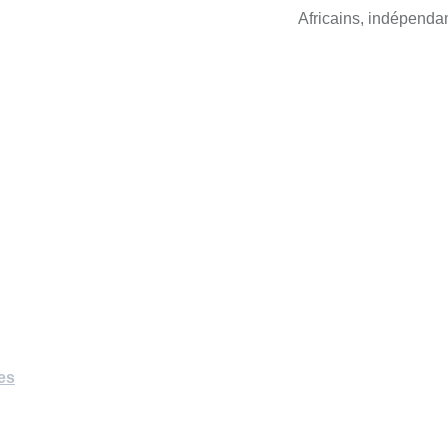
Africains, indépendam
es
CONTACT
(33) 6 27 88 19 94