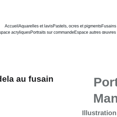
NCEMENT DU NOUVEAU SITE : PORTAIT AU LAVIS A PARTIR DE 8
Accueil
Aquarelles et lavis
Pastels, ocres et pigments
Fusains
space acryliques
Portraits sur commande
Espace autres œuvres 
Por
Man
Illustratio