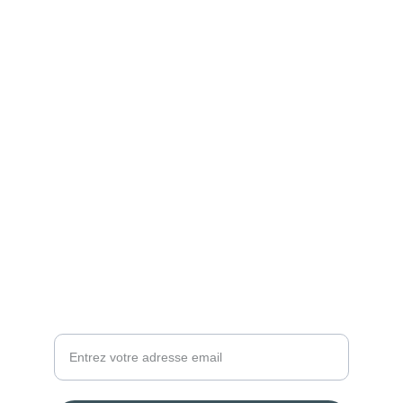
Atelier285
Le site des portraits
CONTACT
atelier@atelier285.com
(33) 6 27 88 19 94
Votre email