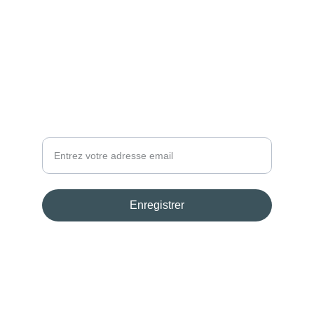
CONTACT
atelier@atelier285.com
(33) 6 27 88 19 94
Votre email
Enregistrer
© 2024. Tous droits reservés.