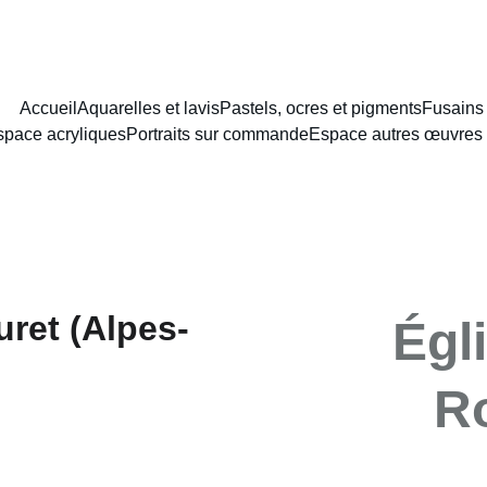
NCEMENT DU NOUVEAU SITE : PORTAIT AU LAVIS A PARTIR DE 8
Accueil
Aquarelles et lavis
Pastels, ocres et pigments
Fusains
space acryliques
Portraits sur commande
Espace autres œuvres 
Égl
Ro