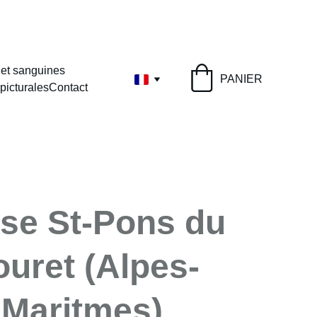
0 €
 et sanguines
PANIER
picturales
Contact
ise St-Pons du
uret (Alpes-
Maritmes)