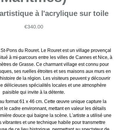
 artistique à l'acrylique sur toile
€340.00
se St-Pons du Rouret. Le Rouret est un village provençal
tué à mi-parcours entre les villes de Cannes et Nice, à
mètres de Grasse. Ce charmant village est connu pour
sques, ses ruelles étroites et ses maisons aux murs en
'histoire de la région. Les visiteurs peuvent y découvrir
de délicieuses spécialités locales et une atmosphère
paisible qui invite à la détente.
 au format 61 x 46 cm. Cette œuvre unique capture la
et le cadre environnant, mettant en valeur les détails
umière douce qui baigne la scène. L'artiste a utilisé une
s vibrantes et une technique habile pour transmettre
se de ce lieu historique, permettant au spectateur de